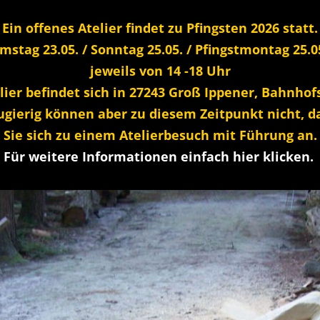
Ein offenes Atelier findet zu Pfingsten 2026 statt.
stag 23.05. / Sonntag 25.05. / Pfingstmontag 25.0
jeweils von 14 -18 Uhr
lier befindet sich in 27243 Groß Ippener, Bahnhof
eugierig können aber zu diesem Zeitpunkt nicht, 
Sie sich zu einem Atelierbesuch mit Führung an.
Für weitere Informationen einfach hier klicken.