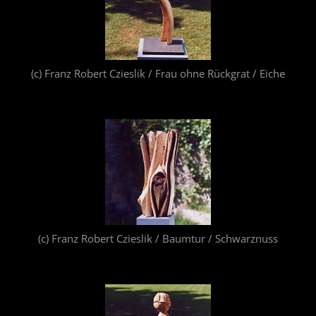
(c) Franz Robert Czieslik / Frau ohne Rückgrat / Eiche
(c) Franz Robert Czieslik / Baumtur / Schwarznuss