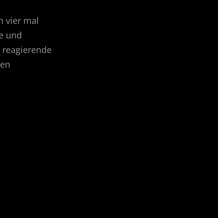
 vier mal
he und
 reagierende
ven