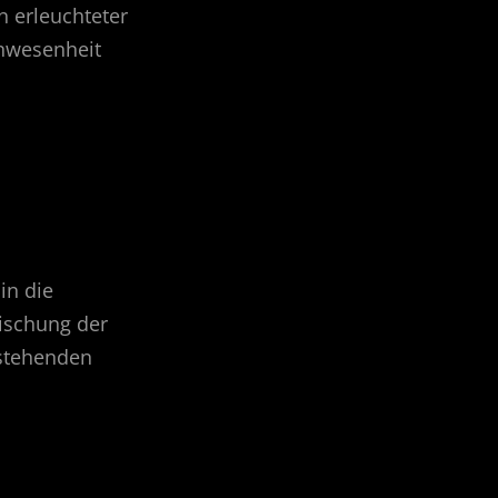
n erleuchteter
Anwesenheit
in die
Mischung der
tstehenden